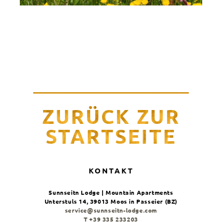
ZURÜCK ZUR
STARTSEITE
KONTAKT
Sunnseitn Lodge | Mountain Apartments
Unterstuls 14, 39013 Moos in Passeier (BZ)
service@sunnseitn-lodge.com
T +39 335 233203