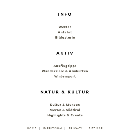
INFO
Wetter
Anfahrt
Bildgalerie
AKTIV
Ausflugtipps
Wanderziele & Almhütten
Wintersport
NATUR & KULTUR
Kultur & Museen
Meran & Südtirol
Highlights & Events
HOME
IMPRESSUM
PRIVACY
SITEMAP