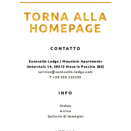
TORNA ALLA
HOMEPAGE
CONTATTO
Sunnseitn Lodge | Mountain Apartments
Unterstuls 14, 39013 Moso in Passiria (BZ)
service@sunnseitn-lodge.com
T +39 335 233203
INFO
Meteo
Arrivo
Galleria di immagini