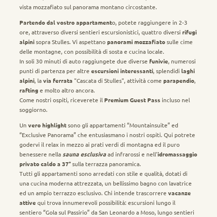
vista mozzafiato sul panorama montano circostante.
Partendo dal vostro appartament
o, potete raggiungere in 2-3
ore, attraverso diversi sentieri escursionistici, quattro diversi
rifugi
alpini
sopra Stulles. Vi aspettano
panorami mozzafiato
sulle cime
delle montagne, con possibilità di sosta e cucina locale.
In soli 30 minuti di auto raggiungete due diverse
funivie
, numerosi
punti di partenza per altre
escursioni interessanti
, splendidi
laghi
alpini
, la
via ferrata
"Cascata di Stulles", attività come
parapendio
,
rafting
e molto altro ancora.
Come nostri ospiti, riceverete il
Premium Guest Pass
incluso nel
soggiorno.
Un
vero highlight
sono gli appartamenti “Mountainsuite” ed
“Exclusive Panorama” che entusiasmano i nostri ospiti. Qui potrete
godervi il relax in mezzo ai prati verdi di montagna ed il puro
benessere nella
sauna esclusiva
ad infrarossi e nell'
idromassaggio
privato caldo a 37°
sulla terrazza panoramica.
Tutti gli appartamenti sono arredati con stile e qualità, dotati di
una cucina moderna attrezzata, un bellissimo bagno con lavatrice
ed un ampio terrazzo esclusivo. Chi intende trascorrere
vacanze
attive
qui trova innumerevoli possibilità: escursioni lungo il
sentiero “Gola sul Passirio” da San Leonardo a Moso, lungo sentieri