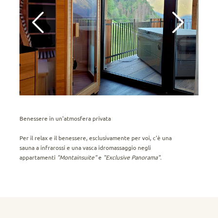
Benessere in un'atmosfera privata
Per il relax e il benessere, esclusivamente per voi, c'è una
sauna a infrarossi e una vasca idromassaggio negli
appartamenti
"Montainsuite"
e
"Exclusive Panorama".