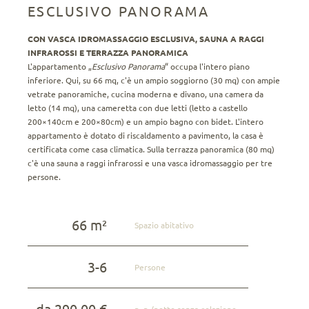
ESCLUSIVO PANORAMA
CON VASCA IDROMASSAGGIO ESCLUSIVA, SAUNA A RAGGI
INFRAROSSI E TERRAZZA PANORAMICA
L'appartamento „
Esclusivo Panorama
“ occupa l'intero piano
inferiore. Qui, su 66 mq, c'è un ampio soggiorno (30 mq) con ampie
vetrate panoramiche, cucina moderna e divano, una camera da
letto (14 mq), una cameretta con due letti (letto a castello
200×140cm e 200×80cm) e un ampio bagno con bidet. L'intero
appartamento è dotato di riscaldamento a pavimento, la casa è
certificata come casa climatica. Sulla terrazza panoramica (80 mq)
c'è una sauna a raggi infrarossi e una vasca idromassaggio per tre
persone.
66 m²
Spazio abitativo
3-6
Persone
da 290,00 €
p. p./notte senza colazione