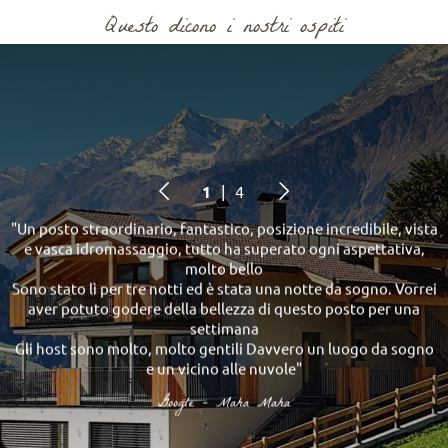
Questo dicono i nostri ospiti
1
| 4
"Un posto straordinario, fantastico, posizione incredibile, vista
e vasca idromassaggio, tutto ha superato ogni aspettativa,
molto bello
p
Sono stato lì per tre notti ed è stata una notte da sogno. Vorrei
aver potuto godere della bellezza di questo posto per una
L
settimana
Gli host sono molto, molto gentili Davvero un luogo da sogno
e un vicino alle nuvole"
Google - Maha Maha