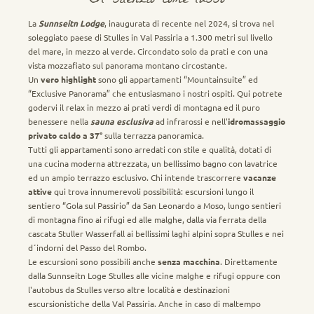
Il silenzio come lusso
La
Sunnseitn Lodge
, inaugurata di recente nel 2024, si trova nel
soleggiato paese di Stulles in Val Passiria a 1.300 metri sul livello
del mare, in mezzo al verde. Circondato solo da prati e con una
vista mozzafiato sul panorama montano circostante.
Un
vero highlight
sono gli appartamenti “Mountainsuite” ed
“Exclusive Panorama” che entusiasmano i nostri ospiti. Qui potrete
godervi il relax in mezzo ai prati verdi di montagna ed il puro
benessere nella
sauna esclusiva
ad infrarossi e nell'
idromassaggio
privato caldo a 37°
sulla terrazza panoramica.
Tutti gli appartamenti sono arredati con stile e qualità, dotati di
una cucina moderna attrezzata, un bellissimo bagno con lavatrice
ed un ampio terrazzo esclusivo. Chi intende trascorrere
vacanze
attive
qui trova innumerevoli possibilità: escursioni lungo il
sentiero “Gola sul Passirio” da San Leonardo a Moso, lungo sentieri
di montagna fino ai rifugi ed alle malghe, dalla via ferrata della
cascata Stuller Wasserfall ai bellissimi laghi alpini sopra Stulles e nei
d´indorni del Passo del Rombo.
Le escursioni sono possibili anche
senza macchina
. Direttamente
dalla Sunnseitn Loge Stulles alle vicine malghe e rifugi oppure con
l'autobus da Stulles verso altre località e destinazioni
escursionistiche della Val Passiria. Anche in caso di maltempo