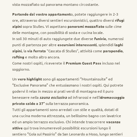
vista mozzafiato sul panorama montano circostante.
Partendo dal vostro appartament
o, potete raggiungere in 2-3
ore, attraverso diversi sentieri escursionistici, quattro diversi
rifugi
alpini
sopra Stulles. Vi aspettano
panorami mozzafiato
sulle cime
delle montagne, con possibilità di sosta e cucina locale.
In soli 30 minuti di auto raggiungete due diverse
funivie
, numerosi
punti di partenza per altre
escursioni interessanti
, splendidi
laghi
alpini
, la
via ferrata
"Cascata di Stulles", attività come
parapendio
,
rafting
e molto altro ancora.
Come nostri ospiti, riceverete il
Premium Guest Pass
incluso nel
soggiorno.
Un
vero highlight
sono gli appartamenti “Mountainsuite” ed
“Exclusive Panorama” che entusiasmano i nostri ospiti. Qui potrete
godervi il relax in mezzo ai prati verdi di montagna ed il puro
benessere nella
sauna esclusiva
ad infrarossi e nell'
idromassaggio
privato caldo a 37°
sulla terrazza panoramica.
Tutti gli appartamenti sono arredati con stile e qualità, dotati di
una cucina moderna attrezzata, un bellissimo bagno con lavatrice
ed un ampio terrazzo esclusivo. Chi intende trascorrere
vacanze
attive
qui trova innumerevoli possibilità: escursioni lungo il
sentiero “Gola sul Passirio” da San Leonardo a Moso, lungo sentieri