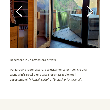
Benessere in un'atmosfera privata
Per il relax e il benessere, esclusivamente per voi, c'è una
sauna a infrarossi e una vasca idromassaggio negli
appartamenti
"Montainsuite"
e
"Exclusive Panorama".