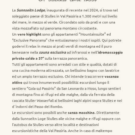
Il silenzio come lusso
La
Sunnseitn Lodge
, inaugurata di recente nel 2024, si trova nel
soleggiato paese di Stulles in Val Passiria a 1.300 metri sul livello
del mare, in mezzo al verde. Circondato solo da prati e con una
vista mozzafiato sul panorama montano circostante.
Un
vero highlight
sono gli appartamenti “Mountainsuite” ed
“Exclusive Panorama” che entusiasmano i nostri ospiti. Qui potrete
godervi il relax in mezzo ai prati verdi di montagna ed il puro
benessere nella
sauna esclusiva
ad infrarossi e nell'
idromassaggio
privato caldo a 37°
sulla terrazza panoramica.
Tutti gli appartamenti sono arredati con stile e qualità, dotati di
una cucina moderna attrezzata, un bellissimo bagno con lavatrice
ed un ampio terrazzo esclusivo. Chi intende trascorrere
vacanze
attive
qui trova innumerevoli possibilità: escursioni lungo il
sentiero “Gola sul Passirio” da San Leonardo a Moso, lungo sentieri
di montagna fino ai rifugi ed alle malghe, dalla via ferrata della
cascata Stuller Wasserfall ai bellissimi laghi alpini sopra Stulles e nei
d´indorni del Passo del Rombo.
Le escursioni sono possibili anche
senza macchina
. Direttamente
dalla Sunnseitn Loge Stulles alle vicine malghe e rifugi oppure con
l'autobus da Stulles verso altre località e destinazioni
escursionistiche della Val Passiria. Anche in caso di maltempo