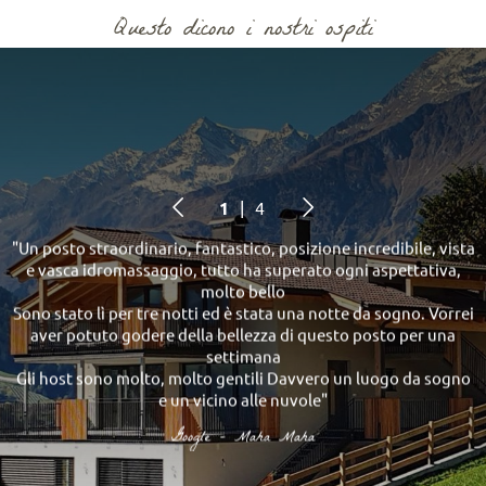
Questo dicono i nostri ospiti
1
| 4
"Un posto straordinario, fantastico, posizione incredibile, vista
e vasca idromassaggio, tutto ha superato ogni aspettativa,
molto bello
p
Sono stato lì per tre notti ed è stata una notte da sogno. Vorrei
aver potuto godere della bellezza di questo posto per una
L
settimana
Gli host sono molto, molto gentili Davvero un luogo da sogno
e un vicino alle nuvole"
Google - Maha Maha