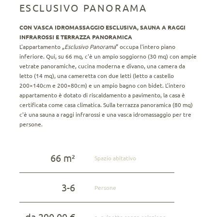
ESCLUSIVO PANORAMA
CON VASCA IDROMASSAGGIO ESCLUSIVA, SAUNA A RAGGI
INFRAROSSI E TERRAZZA PANORAMICA
L'appartamento „
Esclusivo Panorama
“ occupa l'intero piano
inferiore. Qui, su 66 mq, c'è un ampio soggiorno (30 mq) con ampie
vetrate panoramiche, cucina moderna e divano, una camera da
letto (14 mq), una cameretta con due letti (letto a castello
200×140cm e 200×80cm) e un ampio bagno con bidet. L'intero
appartamento è dotato di riscaldamento a pavimento, la casa è
certificata come casa climatica. Sulla terrazza panoramica (80 mq)
c'è una sauna a raggi infrarossi e una vasca idromassaggio per tre
persone.
66 m²
Spazio abitativo
3-6
Persone
da 290,00 €
p. p./notte senza colazione